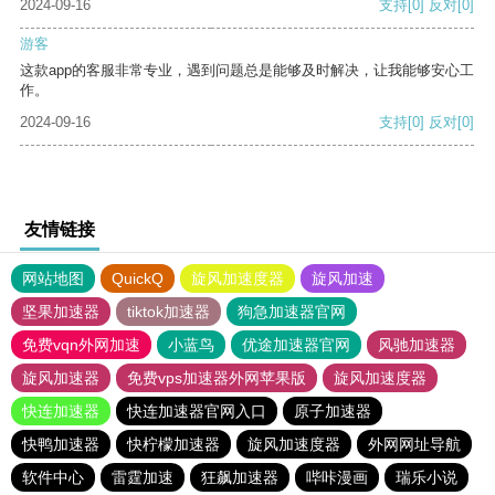
2024-09-16
支持
[0]
反对
[0]
游客
这款app的客服非常专业，遇到问题总是能够及时解决，让我能够安心工
作。
2024-09-16
支持
[0]
反对
[0]
友情链接
网站地图
QuickQ
旋风加速度器
旋风加速
坚果加速器
tiktok加速器
狗急加速器官网
免费vqn外网加速
小蓝鸟
优途加速器官网
风驰加速器
旋风加速器
免费vps加速器外网苹果版
旋风加速度器
快连加速器
快连加速器官网入口
原子加速器
快鸭加速器
快柠檬加速器
旋风加速度器
外网网址导航
软件中心
雷霆加速
狂飙加速器
哔咔漫画
瑞乐小说