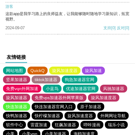
游客
这款app是我学习路上的良师益友，让我能够随时随地学习新知识，拓宽
视野。
2024-09-07
支持
[0]
反对
[0]
友情链接
网站地图
QuickQ
旋风加速度器
旋风加速
坚果加速器
tiktok加速器
狗急加速器官网
免费vqn外网加速
小蓝鸟
优途加速器官网
风驰加速器
旋风加速器
免费vps加速器外网苹果版
旋风加速度器
快连加速器
快连加速器官网入口
原子加速器
快鸭加速器
快柠檬加速器
旋风加速度器
外网网址导航
软件中心
雷霆加速
狂飙加速器
哔咔漫画
瑞乐小说
小美
小美vpn
小美加速器
海鸥加速度