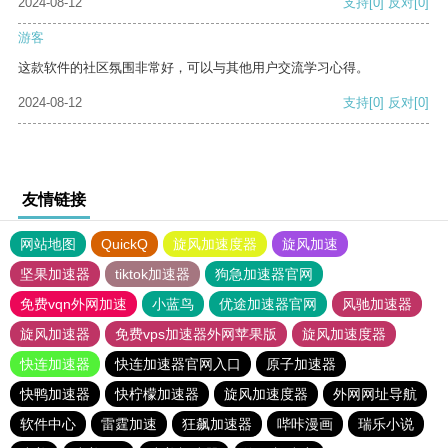
2024-08-12
支持
[0]
反对
[0]
游客
这款软件的社区氛围非常好，可以与其他用户交流学习心得。
2024-08-12
支持
[0]
反对
[0]
友情链接
网站地图
QuickQ
旋风加速度器
旋风加速
坚果加速器
tiktok加速器
狗急加速器官网
免费vqn外网加速
小蓝鸟
优途加速器官网
风驰加速器
旋风加速器
免费vps加速器外网苹果版
旋风加速度器
快连加速器
快连加速器官网入口
原子加速器
快鸭加速器
快柠檬加速器
旋风加速度器
外网网址导航
软件中心
雷霆加速
狂飙加速器
哔咔漫画
瑞乐小说