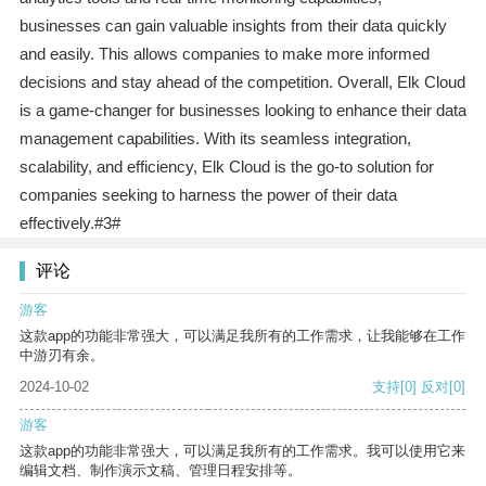
businesses can gain valuable insights from their data quickly
and easily. This allows companies to make more informed
decisions and stay ahead of the competition. Overall, Elk Cloud
is a game-changer for businesses looking to enhance their data
management capabilities. With its seamless integration,
scalability, and efficiency, Elk Cloud is the go-to solution for
companies seeking to harness the power of their data
effectively.#3#
评论
游客
这款app的功能非常强大，可以满足我所有的工作需求，让我能够在工作
中游刃有余。
2024-10-02
支持
[0]
反对
[0]
游客
这款app的功能非常强大，可以满足我所有的工作需求。我可以使用它来
编辑文档、制作演示文稿、管理日程安排等。