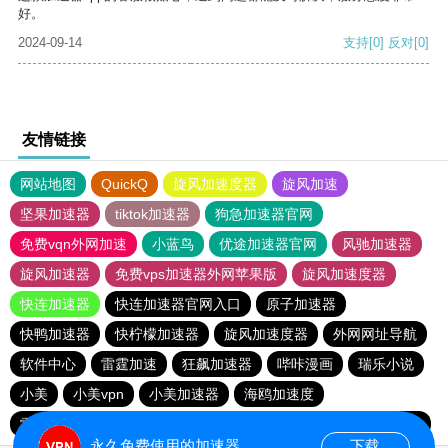
好。
2024-09-14
支持
[0]
反对
[0]
友情链接
网站地图
QuickQ
旋风加速度器
旋风加速
坚果加速器
tiktok加速器
狗急加速器官网
免费vqn外网加速
小蓝鸟
优途加速器官网
风驰加速器
旋风加速器
免费vps加速器外网苹果版
旋风加速度器
快连加速器
快连加速器官网入口
原子加速器
快鸭加速器
快柠檬加速器
旋风加速度器
外网网址导航
软件中心
雷霆加速
狂飙加速器
哔咔漫画
瑞乐小说
小美
小美vpn
小美加速器
海鸥加速度
雷霆加速版ins
雷霆加速下载
海鸥加速器下载
雷霆加速
永久免费使用的加速器
下载