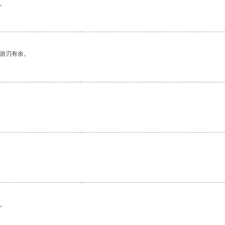
。
中游刃有余。
。