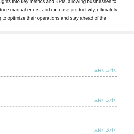
ights into key metrics and KPIs, allowing businesses to
ce manual errors, and increase productivity, ultimately
 to optimize their operations and stay ahead of the
支持
[0]
反对
[0]
支持
[0]
反对
[0]
支持
[0]
反对
[0]