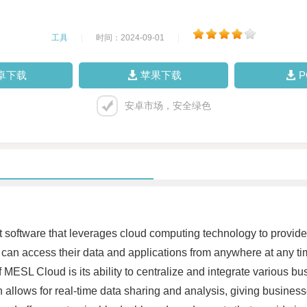
工具
|
时间：2024-09-01
|
卓下载
苹果下载
安卓市场，安全绿色
ftware that leverages cloud computing technology to provide 
n access their data and applications from anywhere at any tim
 MESL Cloud is its ability to centralize and integrate various b
allows for real-time data sharing and analysis, giving businesse