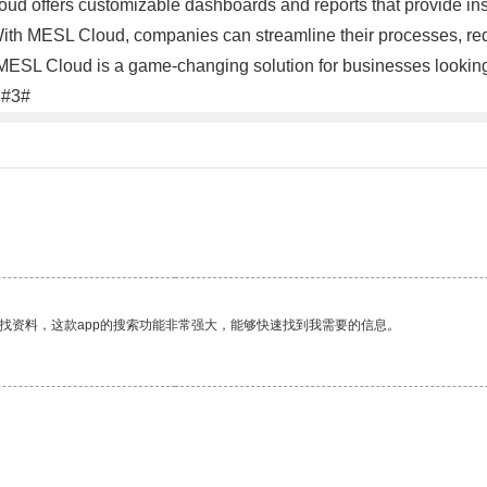
oud offers customizable dashboards and reports that provide ins
With MESL Cloud, companies can streamline their processes, redu
l, MESL Cloud is a game-changing solution for businesses looking
.#3#
找资料，这款app的搜索功能非常强大，能够快速找到我需要的信息。