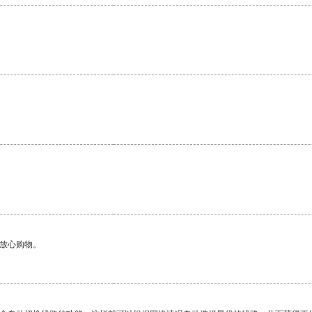
。
够放心购物。