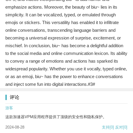
emphasize actions. Moreover, the beauty of biu~ lies in its
simplicity. It can be vocalized, typed, or emulated through
emojis or stickers. This versatility has enabled it to infiltrate
online conversations, transcending language barriers and
becoming a universal expression of surprise, excitement, or
mischief. In conclusion, biu~ has become a delightful addition
to the social media and online communication lexicon. Its ability
to convey a range of emotions and actions has sparked its
widespread popularity. Whether you use it vocally, typed online,
or as an emoji, biu~ has the power to enhance conversations
and inject some fun into digital interactions.#3#
评论
游客
这款加速器VPM应用程序提供了顶级的安全性和隐私保护。
2024-08-28
支持
[0]
反对
[0]