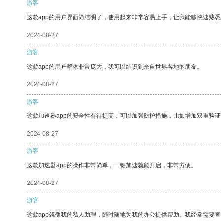
游客
这款app的用户界面简洁明了，使用起来非常容易上手，让我能够快速熟悉
2024-08-27
游客
这款app的用户群体非常庞大，我可以结识到来自世界各地的朋友。
2024-08-27
游客
这款加速器app的安全性有待提高，可以加强防护措施，比如增加双重验证
2024-08-27
游客
这款加速器app的操作非常简单，一键加速就能开启，非常方便。
2024-08-27
游客
这款app就像我的私人助理，随时随地为我的办公提供帮助。我经常需要查