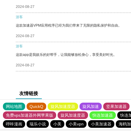
2024-08-27
游客
这款加速器VPM应用程序已经为我们带来了无限的隐私保护和自由。
2024-08-27
游客
这款app是我娱乐的好帮手，让我能够放松身心，享受美好时光。
2024-08-27
友情链接
网站地图
QuickQ
旋风加速度器
旋风加速
坚果加速器
免费vps加速器外网苹果版
旋风加速度器
快连加速器
快连
哔咔漫画
瑞乐小说
小美
小美vpn
小美加速器
海鸥加