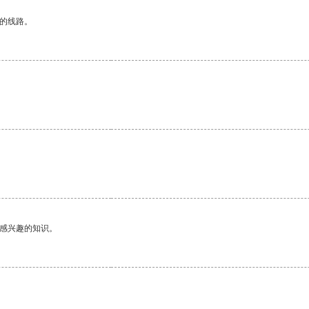
区的线路。
己感兴趣的知识。