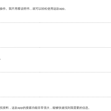
操作。我不用看说明书，就可以轻松使用这款app。
。
找资料，这款app的搜索功能非常强大，能够快速找到我需要的信息。