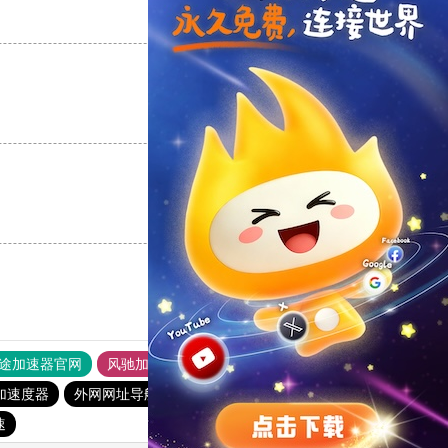
支持
[0]
反对
[0]
支持
[0]
反对
[0]
支持
[0]
反对
[0]
途加速器官网
风驰加速器
旋风加速器
加速度器
外网网址导航
软件中心
雷霆加速
狂飙加速器
速