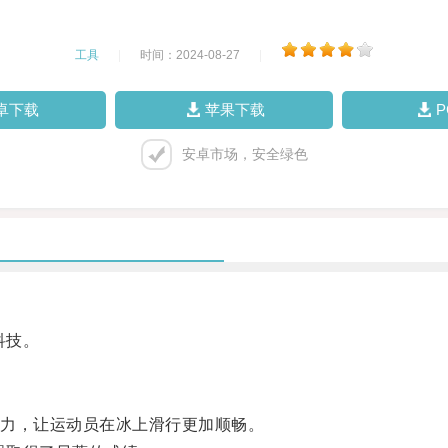
工具
|
时间：2024-08-27
|
卓下载
苹果下载
安卓市场，安全绿色
科技。
力，让运动员在冰上滑行更加顺畅。