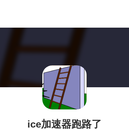
ice加速器跑路了