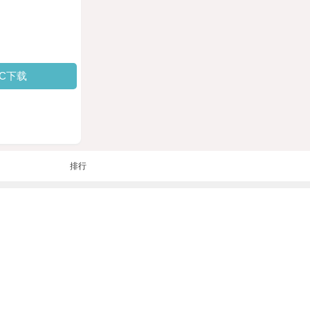
PC下载
排行