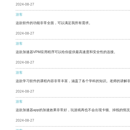
2024-08-27
游客
这款软件的功能非常全面，可以满足我所有需求。
2024-08-27
游客
这款加速器VPM应用程序可以给你提供最高速度和安全性的连接。
2024-08-27
游客
这款学习软件的课程内容非常丰富，涵盖了各个学科的知识。老师的讲解
2024-08-27
游客
这款加速器app的加速效果非常好，玩游戏再也不会出现卡顿、掉线的情况
2024-08-27