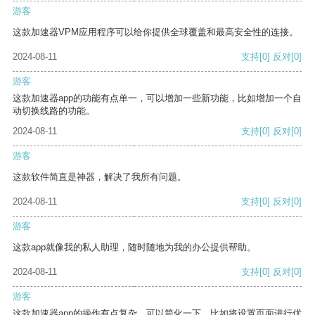
游客
这款加速器VPM应用程序可以给你提供全球覆盖和最高安全性的连接。
2024-08-11
支持
[0]
反对
[0]
游客
这款加速器app的功能有点单一，可以增加一些新功能，比如增加一个自
动切换线路的功能。
2024-08-11
支持
[0]
反对
[0]
游客
这款软件简直是神器，解决了我所有问题。
2024-08-11
支持
[0]
反对
[0]
游客
这款app就像我的私人助理，随时随地为我的办公提供帮助。
2024-08-11
支持
[0]
反对
[0]
游客
这款加速器app的操作有点复杂，可以简化一下，比如将设置页面进行优