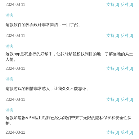
2024-08-11
支持
[0]
反对
[0]
游客
这款软件的界面设计非常简洁，一目了然。
2024-08-11
支持
[0]
反对
[0]
游客
这款app是我旅行的好帮手，让我能够轻松找到目的地，了解当地的风土
人情。
2024-08-11
支持
[0]
反对
[0]
游客
这款游戏的剧情非常感人，让我久久不能忘怀。
2024-08-11
支持
[0]
反对
[0]
游客
这款加速器VPM应用程序已经为我们带来了无限的隐私保护和安全性保
护。
2024-08-11
支持
[0]
反对
[0]